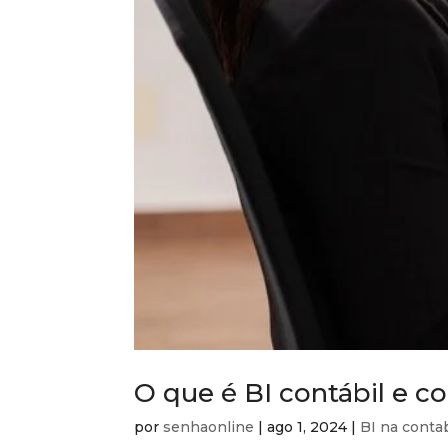
O que é BI contábil e c
por
senhaonline
|
ago 1, 2024
|
BI na conta