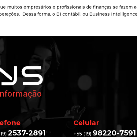
ue muitos empresários e profissionais de finanças se fazem a
erações. Dessa forma, o BI contábil, ou Business Intelligence c
lefone
Celular
2537-2891
98220-7591
(19)
+55 (19)