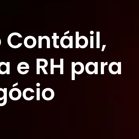
 Contábil,
ia e RH para
gócio