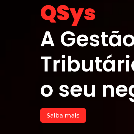
QSys
A Gestão
Tributár
o seu ne
Saiba mais